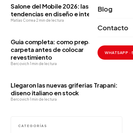
Salone del Mobile 2026: las
29
Blog
MAY.
tendencias en diseño e interiorismo
Matías Correa
·
2 min de lectura
Contacto
GUIAS Y TUTORIALES
Guia completa: como preparar la
12
MAY.
carpeta antes de colocar
WHATSAPP · 
revestimiento
Bercovich
·
1 min de lectura
NOVEDADES DE MARCA
Llegaron las nuevas griferias Trapani:
10
MAY.
diseno italiano en stock
Bercovich
·
1 min de lectura
CATEGORÍAS