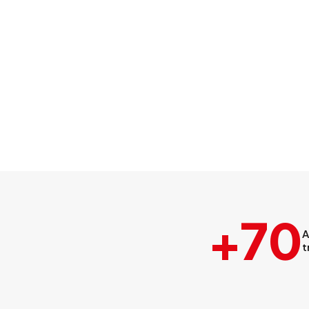
+70
A
t