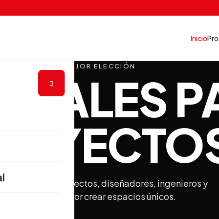
Inicio
Pro
LA MEJOR ELECCIÓN
RIALES P
ROYECTO
al
iración para arquitectos, diseñadores, ingenieros y
apasionados por crear espacios únicos.