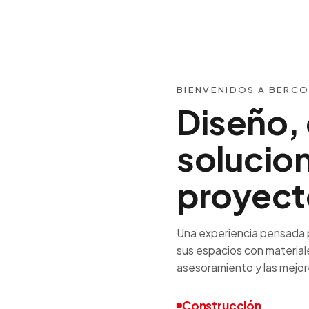
BIENVENIDOS A BERC
Diseño, 
solucio
proyect
Una experiencia pensada 
sus espacios con material
asesoramiento y las mejore
Construcción