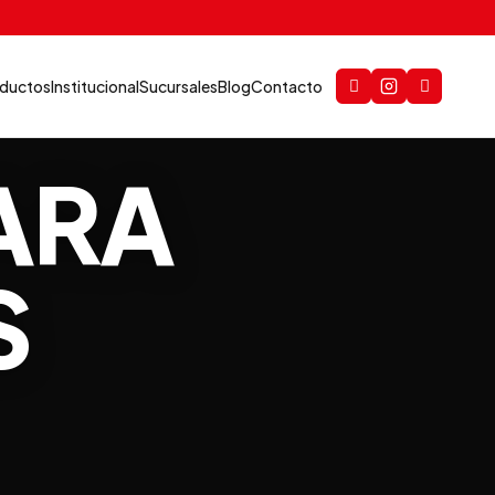
ductos
Institucional
Sucursales
Blog
Contacto
ARA
S