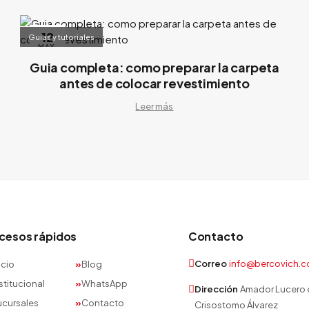
12
Guias y tutoriales
MAY.
Guia completa: como preparar la carpeta
antes de colocar revestimiento
Leer más
cesos rápidos
Contacto
Correo
info@bercovich.c
icio
Blog
stitucional
WhatsApp
Dirección
Amador Lucero 
ucursales
Contacto
Crisostomo Álvarez