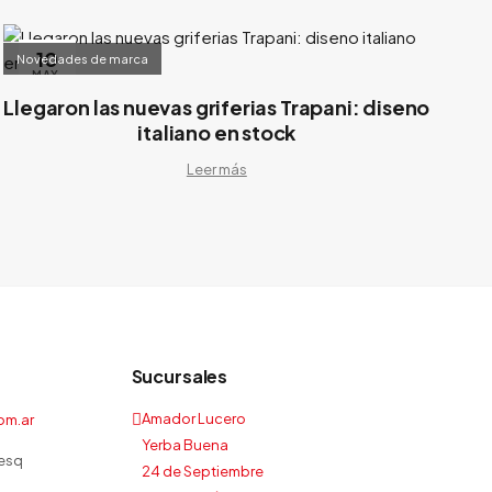
10
Novedades de marca
MAY.
Llegaron las nuevas griferias Trapani: diseno
italiano en stock
Leer más
Sucursales
Amador Lucero
om.ar
Yerba Buena
esq
24 de Septiembre