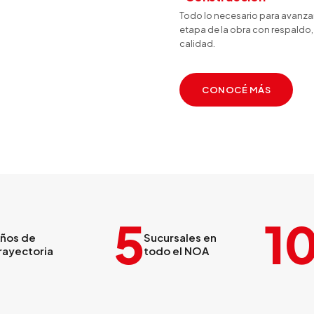
Todo lo necesario para avanza
etapa de la obra con respaldo, 
calidad.
CONOCÉ MÁS
5
1
ños de
Sucursales en
rayectoria
todo el NOA