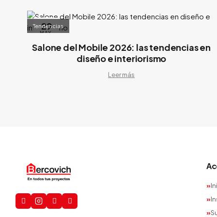
29
Tendencias
MAY.
Salone del Mobile 2026: las tendencias en
diseño e interiorismo
Leer más
Ac
In
In
S