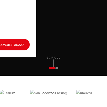
5493812106227
SCROLL